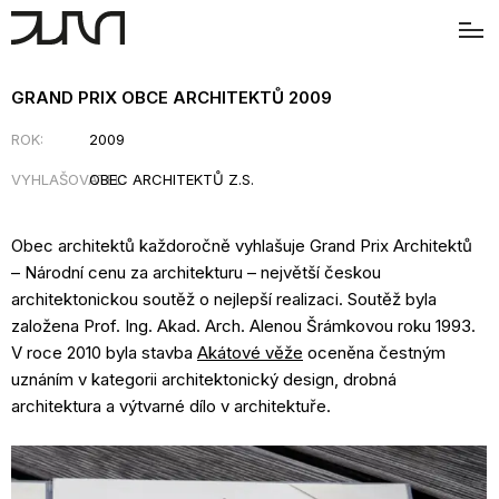
GRAND PRIX OBCE ARCHITEKTŮ 2009
ROK:
2009
VYHLAŠOVATEL:
OBEC ARCHITEKTŮ Z.S.
Obec architektů každoročně vyhlašuje Grand Prix Architektů
– Národní cenu za architekturu – největší českou
architektonickou soutěž o nejlepší realizaci. Soutěž byla
založena Prof. Ing. Akad. Arch. Alenou Šrámkovou roku 1993.
V roce 2010 byla stavba
Akátové věže
oceněna čestným
uznáním v kategorii architektonický design, drobná
architektura a výtvarné dílo v architektuře.